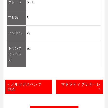
グレード
S400
定員数
5
ハンドル
右
トランス
AT
ミッショ
ン
« メルセデスベンツ
マセラティ グレカーレ
EQS
»