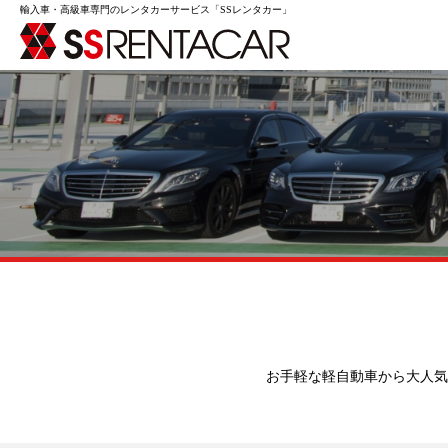
輸入車・高級車専門のレンタカーサービス「SSレンタカー」
SSレン
お手軽な軽自動車から大人気