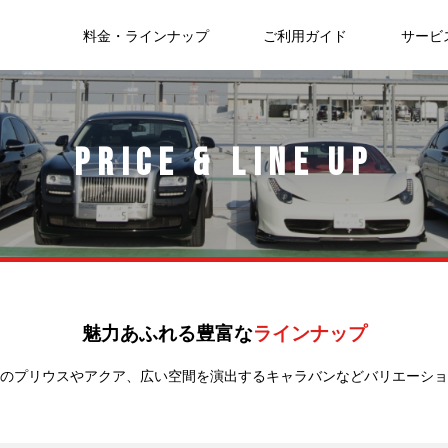
タカーは大阪の輸入車・高級車
料金・ラインナップ
ご利用ガイド
サービ
PRICE & LINE UP
魅力あふれる豊富な
ラインナップ
のプリウスやアクア、広い空間を演出するキャラバンなどバリエーショ